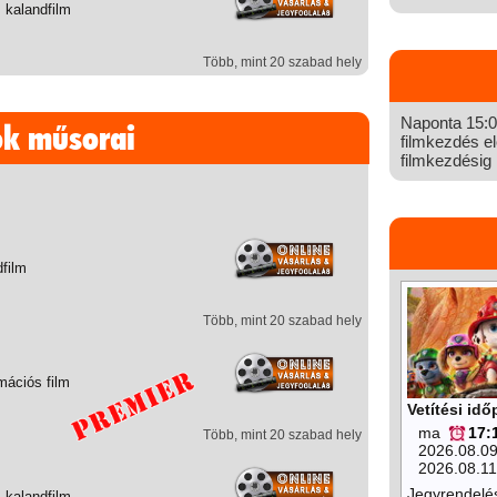
 kalandfilm
Több, mint 20 szabad hely
Naponta 15:00
ok műsorai
filmkezdés el
filmkezdésig n
dfilm
Több, mint 20 szabad hely
mációs film
Vetítési id
ma
17:
Több, mint 20 szabad hely
2026.08.0
2026.08.11
Jegyrendelé
 kalandfilm