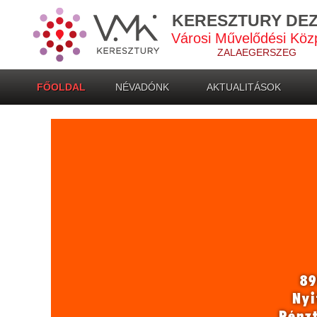
KERESZTURY DE
Városi Művelődési Köz
ZALAEGERSZEG
FŐOLDAL
NÉVADÓNK
AKTUALITÁSOK
89
Nyi
Pénz