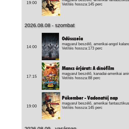
19:00
Vetítés hossza:145 perc
2026.08.08 - szombat
Odüsszeia
magyarul beszélő, amerikai-angol kalan
14:00
Vetítés hossza:173 perc
Mancs őrjárat: A dínófilm
magyarul beszélő, kanadai-amerikai ani
17:15
Vetítés hossza:88 perc
Pókember - Vadonatúj nap
magyarul beszélő, amerikai fantasztikus
19:00
Vetítés hossza:145 perc
2026.08.09 - vasárnap