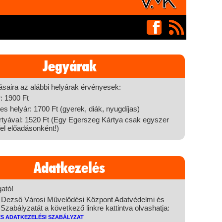
Jegyárak
ásaira az alábbi helyárak érvényesek:
r: 1900 Ft
 helyár: 1700 Ft (gyerek, diák, nyugdíjas)
tyával: 1520 Ft (Egy Egerszeg Kártya csak egyszer
el előadásonként!)
Adatkezelés
ató!
 Dezső Városi Művelődési Központ Adatvédelmi és
Szabályzatát a következő linkre kattintva olvashatja:
és Adatkezelési Szabályzat