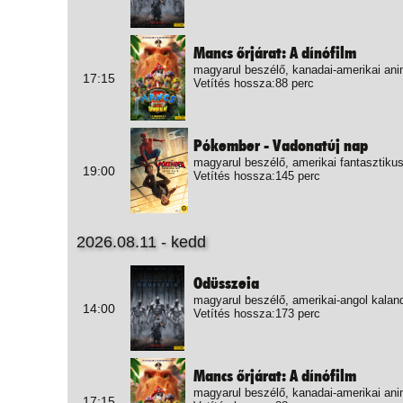
Mancs őrjárat: A dínófilm
magyarul beszélő, kanadai-amerikai ani
17:15
Vetítés hossza:88 perc
Pókember - Vadonatúj nap
magyarul beszélő, amerikai fantasztikus
19:00
Vetítés hossza:145 perc
2026.08.11 - kedd
Odüsszeia
magyarul beszélő, amerikai-angol kalan
14:00
Vetítés hossza:173 perc
Mancs őrjárat: A dínófilm
magyarul beszélő, kanadai-amerikai ani
17:15