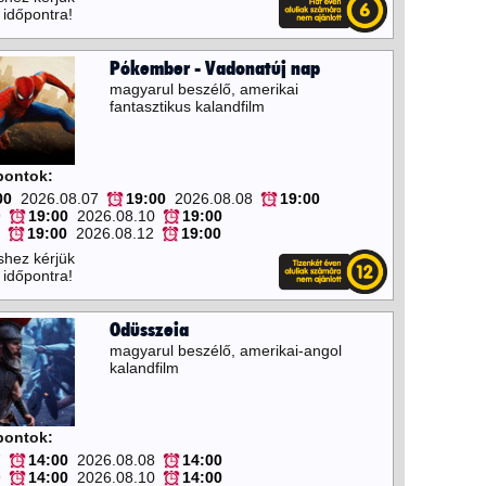
 időpontra!
Pókember - Vadonatúj nap
magyarul beszélő, amerikai
fantasztikus kalandfilm
őpontok:
00
2026.08.07
19:00
2026.08.08
19:00
9
19:00
2026.08.10
19:00
19:00
2026.08.12
19:00
shez kérjük
 időpontra!
Odüsszeia
magyarul beszélő, amerikai-angol
kalandfilm
őpontok:
7
14:00
2026.08.08
14:00
9
14:00
2026.08.10
14:00