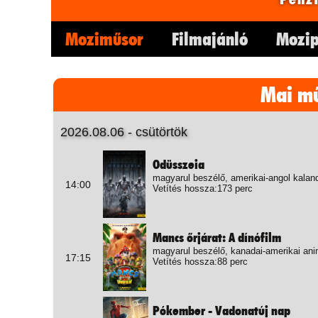
Moziműsor
Filmajánló
Mozip
Mai m
2026.08.06 - csütörtök
Odüsszeia
magyarul beszélő, amerikai-angol kalan
14:00
Vetítés hossza:173 perc
Mancs őrjárat: A dínófilm
magyarul beszélő, kanadai-amerikai ani
17:15
Vetítés hossza:88 perc
Pókember - Vadonatúj nap