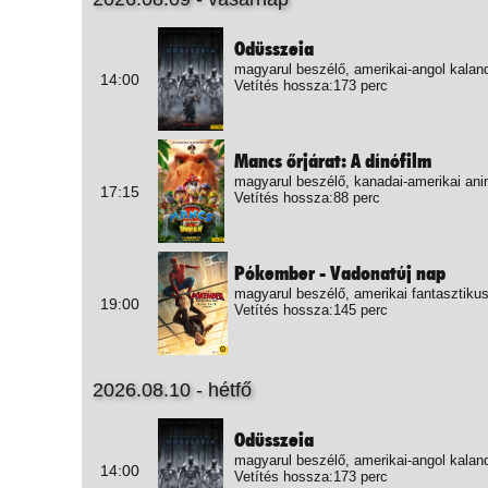
Odüsszeia
magyarul beszélő, amerikai-angol kalan
14:00
Vetítés hossza:173 perc
Mancs őrjárat: A dínófilm
magyarul beszélő, kanadai-amerikai ani
17:15
Vetítés hossza:88 perc
Pókember - Vadonatúj nap
magyarul beszélő, amerikai fantasztikus
19:00
Vetítés hossza:145 perc
2026.08.10 - hétfő
Odüsszeia
magyarul beszélő, amerikai-angol kalan
14:00
Vetítés hossza:173 perc