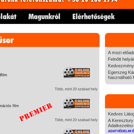
lakát
Magunkról
Elérhetőségek
űsor
A mozi előad
Felnőtt helyá
Kedvezményes
Egerszeg Kár
dfilm
használható f
Több, mint 20 szabad hely
mációs film
Kedves Látog
Több, mint 20 szabad hely
A Keresztury
Adatkezelési 
Adatvédelmi 