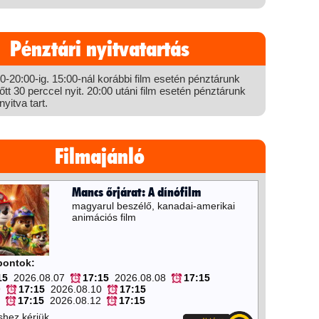
Pénztári nyitvatartás
-20:00-ig. 15:00-nál korábbi film esetén pénztárunk
őtt 30 perccel nyit. 20:00 utáni film esetén pénztárunk
yitva tart.
Filmajánló
Mancs őrjárat: A dínófilm
magyarul beszélő, kanadai-amerikai
animációs film
őpontok:
15
2026.08.07
17:15
2026.08.08
17:15
9
17:15
2026.08.10
17:15
17:15
2026.08.12
17:15
shez kérjük