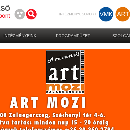
ZSŐ
VMK
ART
INTÉZMÉNYCSOPORT
pont
INTÉZMÉNYEINK
PROGRAMFÜZET
SZOLGÁL
ART MOZI
00 Zalaegerszeg, Széchenyi tér 4-6.
tva tartás: minden nap 15 - 20 óráig
tárunk telefonszáma: +36 20 260 2794