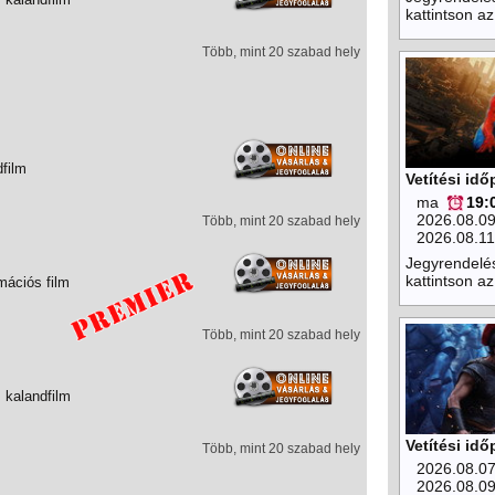
kattintson az
Több, mint 20 szabad hely
dfilm
Vetítési id
ma
19:
2026.08.0
Több, mint 20 szabad hely
2026.08.11
Jegyrendelé
kattintson az
mációs film
Több, mint 20 szabad hely
 kalandfilm
Vetítési id
Több, mint 20 szabad hely
2026.08.0
2026.08.0