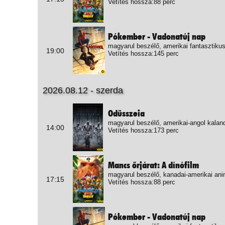
Vetítés hossza:88 perc
Pókember - Vadonatúj nap
magyarul beszélő, amerikai fantasztikus
19:00
Vetítés hossza:145 perc
2026.08.12 - szerda
Odüsszeia
magyarul beszélő, amerikai-angol kalan
14:00
Vetítés hossza:173 perc
Mancs őrjárat: A dínófilm
magyarul beszélő, kanadai-amerikai ani
17:15
Vetítés hossza:88 perc
Pókember - Vadonatúj nap