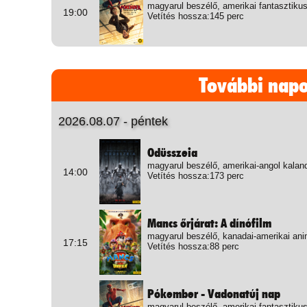
magyarul beszélő, amerikai fantasztikus
19:00
Vetítés hossza:145 perc
További nap
2026.08.07 - péntek
Odüsszeia
magyarul beszélő, amerikai-angol kalan
14:00
Vetítés hossza:173 perc
Mancs őrjárat: A dínófilm
magyarul beszélő, kanadai-amerikai ani
17:15
Vetítés hossza:88 perc
Pókember - Vadonatúj nap
magyarul beszélő, amerikai fantasztikus