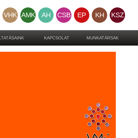
VHK
AMK
AH
CSB
EP
KH
KSZ
TATÁSAINK
KAPCSOLAT
MUNKATÁRSAK