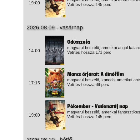
19:00
Vetítés hossza:145 perc
2026.08.09 - vasárnap
Odüsszeia
magyarul beszélő, amerikai-angol kalan
14:00
Vetítés hossza:173 perc
Mancs őrjárat: A dínófilm
magyarul beszélő, kanadai-amerikai ani
17:15
Vetítés hossza:88 perc
Pókember - Vadonatúj nap
magyarul beszélő, amerikai fantasztikus
19:00
Vetítés hossza:145 perc
2026.08.10 - hétfő