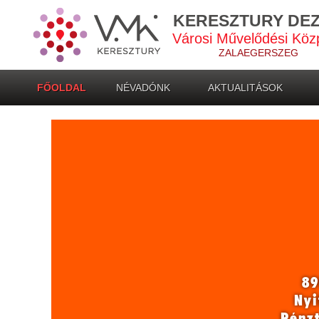
KERESZTURY DE
Városi Művelődési Köz
ZALAEGERSZEG
FŐOLDAL
NÉVADÓNK
AKTUALITÁSOK
89
Nyi
Pénz