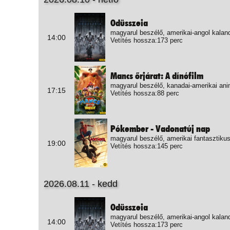
Odüsszeia
magyarul beszélő, amerikai-angol kalan
14:00
Vetítés hossza:173 perc
Mancs őrjárat: A dínófilm
magyarul beszélő, kanadai-amerikai ani
17:15
Vetítés hossza:88 perc
Pókember - Vadonatúj nap
magyarul beszélő, amerikai fantasztikus
19:00
Vetítés hossza:145 perc
2026.08.11 - kedd
Odüsszeia
magyarul beszélő, amerikai-angol kalan
14:00
Vetítés hossza:173 perc