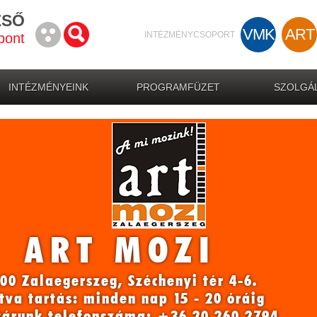
ZSŐ
VMK
ART
INTÉZMÉNYCSOPORT
pont
INTÉZMÉNYEINK
PROGRAMFÜZET
SZOLGÁL
ART MOZI
00 Zalaegerszeg, Széchenyi tér 4-6.
tva tartás: minden nap 15 - 20 óráig
tárunk telefonszáma: +36 20 260 2794