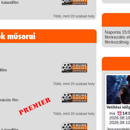
 kalandfilm
Több, mint 20 szabad hely
Naponta 15:00
ok műsorai
filmkezdés el
filmkezdésig n
dfilm
Több, mint 20 szabad hely
mációs film
Vetítési id
ma
14:
Több, mint 20 szabad hely
2026.08.1
2026.08.1
Jegyrendelé
 kalandfilm