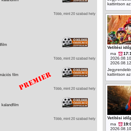
kattintson az
Több, mint 20 szabad hely
dfilm
Vetítési id
ma
17:
2026.08.1
Több, mint 20 szabad hely
2026.08.1
Jegyrendelé
kattintson az
mációs film
Több, mint 20 szabad hely
 kalandfilm
Vetítési id
Több, mint 20 szabad hely
ma
19:
2026.08.1