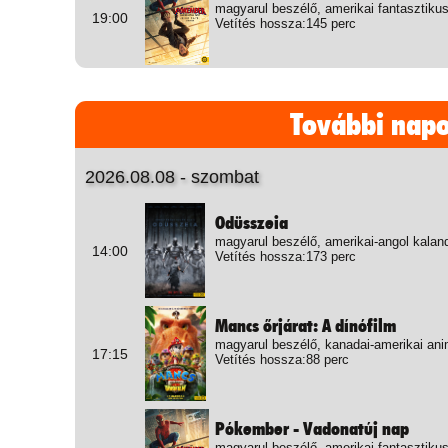
magyarul beszélő, amerikai fantasztikus
19:00
Vetítés hossza:145 perc
További nap
2026.08.08 - szombat
Odüsszeia
magyarul beszélő, amerikai-angol kalan
14:00
Vetítés hossza:173 perc
Mancs őrjárat: A dínófilm
magyarul beszélő, kanadai-amerikai ani
17:15
Vetítés hossza:88 perc
Pókember - Vadonatúj nap
magyarul beszélő, amerikai fantasztikus