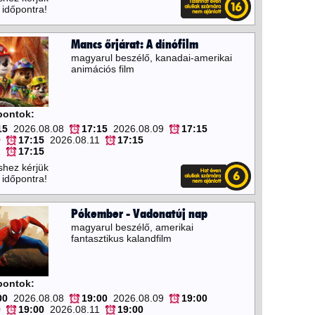
 időpontra!
Mancs őrjárat: A dínófilm
magyarul beszélő, kanadai-amerikai
animációs film
őpontok:
15
2026.08.08
17:15
2026.08.09
17:15
0
17:15
2026.08.11
17:15
2
17:15
shez kérjük
 időpontra!
Pókember - Vadonatúj nap
magyarul beszélő, amerikai
fantasztikus kalandfilm
őpontok:
00
2026.08.08
19:00
2026.08.09
19:00
0
19:00
2026.08.11
19:00