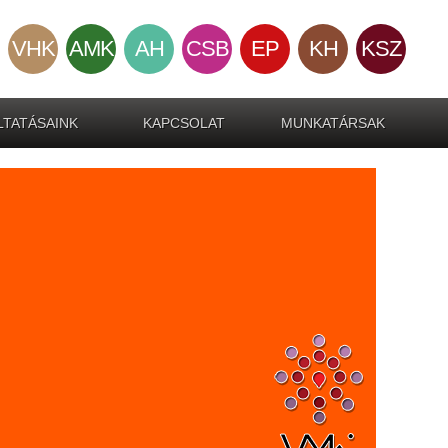
VHK
AMK
AH
CSB
EP
KH
KSZ
TATÁSAINK
KAPCSOLAT
MUNKATÁRSAK