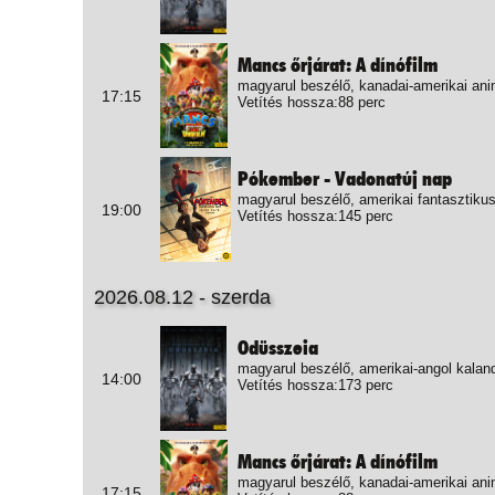
Mancs őrjárat: A dínófilm
magyarul beszélő, kanadai-amerikai ani
17:15
Vetítés hossza:88 perc
Pókember - Vadonatúj nap
magyarul beszélő, amerikai fantasztikus
19:00
Vetítés hossza:145 perc
2026.08.12 - szerda
Odüsszeia
magyarul beszélő, amerikai-angol kalan
14:00
Vetítés hossza:173 perc
Mancs őrjárat: A dínófilm
magyarul beszélő, kanadai-amerikai ani
17:15