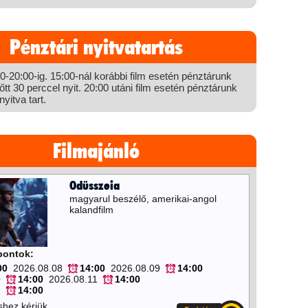
Pénztári nyitvatartás
-20:00-ig. 15:00-nál korábbi film esetén pénztárunk
őtt 30 perccel nyit. 20:00 utáni film esetén pénztárunk
yitva tart.
Filmajánló
Odüsszeia
magyarul beszélő, amerikai-angol
kalandfilm
őpontok:
00
2026.08.08
14:00
2026.08.09
14:00
0
14:00
2026.08.11
14:00
2
14:00
shez kérjük