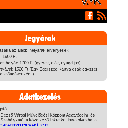
Jegyárak
ásaira az alábbi helyárak érvényesek:
r: 1900 Ft
 helyár: 1700 Ft (gyerek, diák, nyugdíjas)
tyával: 1520 Ft (Egy Egerszeg Kártya csak egyszer
el előadásonként!)
Adatkezelés
ató!
 Dezső Városi Művelődési Központ Adatvédelmi és
Szabályzatát a következő linkre kattintva olvashatja:
és Adatkezelési Szabályzat