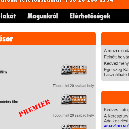
lakát
Magunkról
Elérhetőségek
űsor
A mozi előad
Felnőtt helyá
Kedvezményes
Egerszeg Kár
dfilm
használható f
Több, mint 20 szabad hely
mációs film
Kedves Látog
Több, mint 20 szabad hely
A Keresztury
Adatkezelési 
Adatvédelmi 