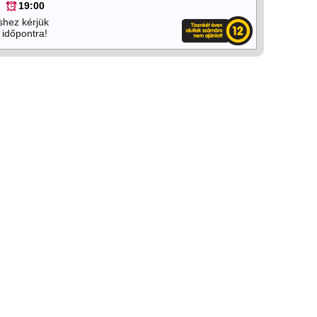
2
19:00
shez kérjük
 időpontra!