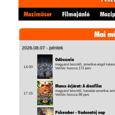
Moziműsor
Filmajánló
Mozip
Mai m
2026.08.07 - péntek
Odüsszeia
magyarul beszélő, amerikai-angol kalan
14:00
Vetítés hossza:173 perc
Mancs őrjárat: A dínófilm
magyarul beszélő, kanadai-amerikai ani
17:15
Vetítés hossza:88 perc
Pókember - Vadonatúj nap