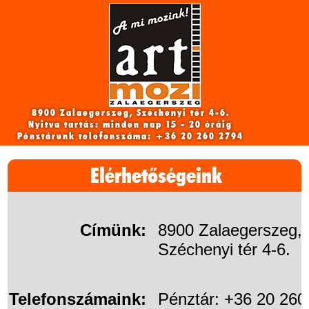
8900 Zalaegerszeg, Széchenyi tér 4-6.
Nyitva tartás: minden nap 15 - 20 óráig
Pénztárunk telefonszáma: +36 20 260 2794
Elérhetőségeink
Címünk:
8900 Zalaegerszeg,
Széchenyi tér 4-6.
Telefonszámaink:
Pénztár: +36 20 260