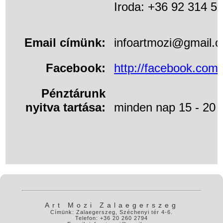
Iroda: +36 92 314 5
Email címünk:
inf
o
artmozi@gmai
l.c
Facebook:
http://facebook.com/
Pénztárunk
nyitva tartása:
minden nap 15 - 20 
Art Mozi Zalaegerszeg
Címünk: Zalaegerszeg, Széchenyi tér 4-6.
Telefon: +36 20 260 2794