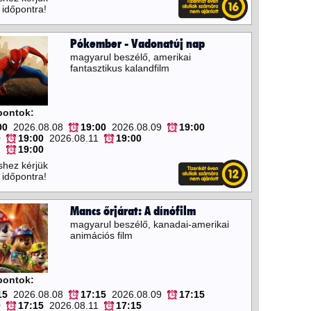
 időpontra!
Pókember - Vadonatúj nap
magyarul beszélő, amerikai
fantasztikus kalandfilm
őpontok:
00
2026.08.08
19:00
2026.08.09
19:00
0
19:00
2026.08.11
19:00
2
19:00
shez kérjük
 időpontra!
Mancs őrjárat: A dínófilm
magyarul beszélő, kanadai-amerikai
animációs film
őpontok:
15
2026.08.08
17:15
2026.08.09
17:15
0
17:15
2026.08.11
17:15