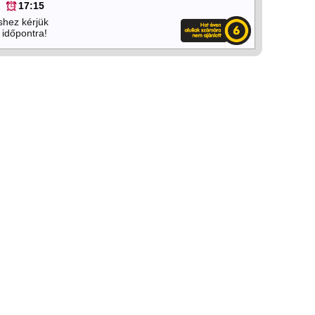
2
17:15
shez kérjük
 időpontra!