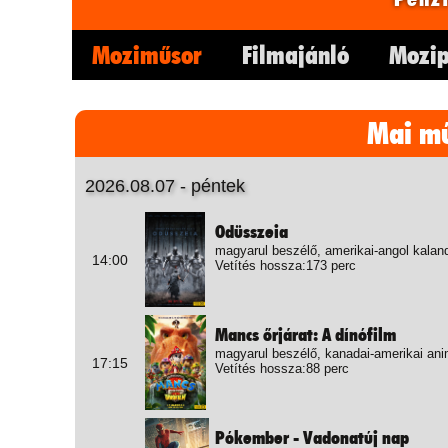
Moziműsor
Filmajánló
Mozip
Mai m
2026.08.07 - péntek
Odüsszeia
magyarul beszélő, amerikai-angol kalan
14:00
Vetítés hossza:173 perc
Mancs őrjárat: A dínófilm
magyarul beszélő, kanadai-amerikai ani
17:15
Vetítés hossza:88 perc
Pókember - Vadonatúj nap