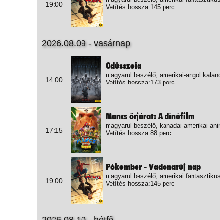
19:00
Vetítés hossza:145 perc
2026.08.09 - vasárnap
Odüsszeia
magyarul beszélő, amerikai-angol kalan
14:00
Vetítés hossza:173 perc
Mancs őrjárat: A dínófilm
magyarul beszélő, kanadai-amerikai ani
17:15
Vetítés hossza:88 perc
Pókember - Vadonatúj nap
magyarul beszélő, amerikai fantasztikus
19:00
Vetítés hossza:145 perc
2026.08.10 - hétfő