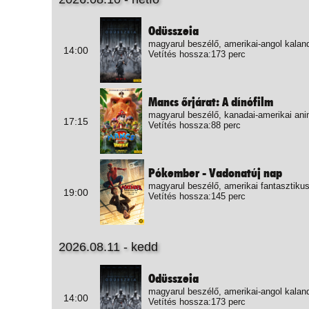
Odüsszeia
magyarul beszélő, amerikai-angol kalan
14:00
Vetítés hossza:173 perc
Mancs őrjárat: A dínófilm
magyarul beszélő, kanadai-amerikai ani
17:15
Vetítés hossza:88 perc
Pókember - Vadonatúj nap
magyarul beszélő, amerikai fantasztikus
19:00
Vetítés hossza:145 perc
2026.08.11 - kedd
Odüsszeia
magyarul beszélő, amerikai-angol kalan
14:00
Vetítés hossza:173 perc