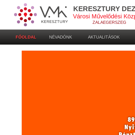
KERESZTURY DE
Városi Művelődési Köz
ZALAEGERSZEG
FŐOLDAL
NÉVADÓNK
AKTUALITÁSOK
89
Nyi
Pénz