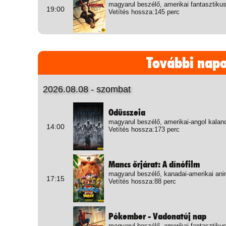
magyarul beszélő, amerikai fantasztikus
19:00
Vetítés hossza:145 perc
További nap
2026.08.08 - szombat
Odüsszeia
magyarul beszélő, amerikai-angol kalan
14:00
Vetítés hossza:173 perc
Mancs őrjárat: A dínófilm
magyarul beszélő, kanadai-amerikai ani
17:15
Vetítés hossza:88 perc
Pókember - Vadonatúj nap
magyarul beszélő, amerikai fantasztikus