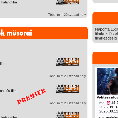
 kalandfilm
Több, mint 20 szabad hely
Naponta 15:00
ok műsorai
filmkezdés el
filmkezdésig n
dfilm
Több, mint 20 szabad hely
mációs film
Vetítési id
ma
14:
Több, mint 20 szabad hely
2026.08.1
2026.08.1
Jegyrendelé
 kalandfilm