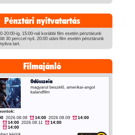
Pénztári nyitvatartás
-20:00-ig. 15:00-nál korábbi film esetén pénztárunk
őtt 30 perccel nyit. 20:00 utáni film esetén pénztárunk
yitva tart.
Filmajánló
Odüsszeia
magyarul beszélő, amerikai-angol
kalandfilm
őpontok:
00
2026.08.08
14:00
2026.08.09
14:00
0
14:00
2026.08.11
14:00
2
14:00
shez kérjük