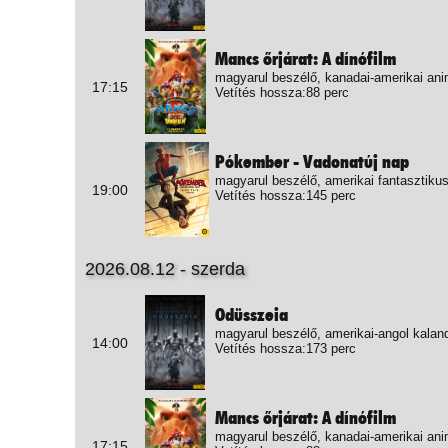
Mancs őrjárat: A dínófilm
magyarul beszélő, kanadai-amerikai ani
17:15
Vetítés hossza:88 perc
Pókember - Vadonatúj nap
magyarul beszélő, amerikai fantasztikus
19:00
Vetítés hossza:145 perc
2026.08.12 - szerda
Odüsszeia
magyarul beszélő, amerikai-angol kalan
14:00
Vetítés hossza:173 perc
Mancs őrjárat: A dínófilm
magyarul beszélő, kanadai-amerikai ani
17:15