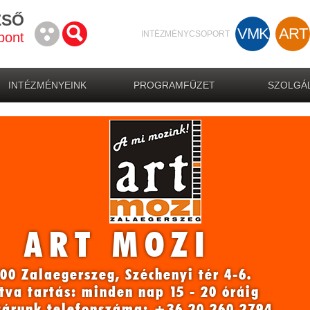
ZSŐ
VMK
ART
INTÉZMÉNYCSOPORT
pont
INTÉZMÉNYEINK
PROGRAMFÜZET
SZOLGÁL
ART MOZI
00 Zalaegerszeg, Széchenyi tér 4-6.
tva tartás: minden nap 15 - 20 óráig
tárunk telefonszáma: +36 20 260 2794