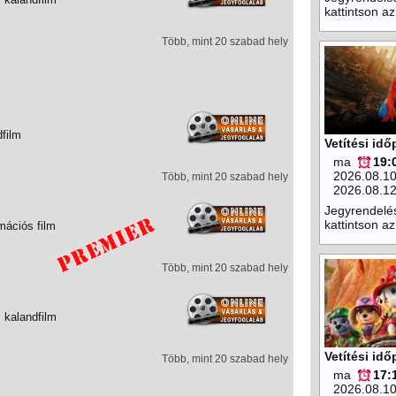
kattintson az
Több, mint 20 szabad hely
dfilm
Vetítési id
ma
19:
2026.08.1
Több, mint 20 szabad hely
2026.08.1
Jegyrendelé
kattintson az
mációs film
Több, mint 20 szabad hely
 kalandfilm
Vetítési id
Több, mint 20 szabad hely
ma
17:
2026.08.1