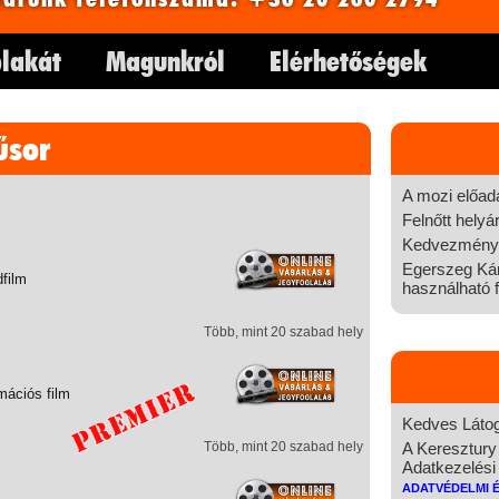
lakát
Magunkról
Elérhetőségek
űsor
A mozi előad
Felnőtt helyá
Kedvezményes
Egerszeg Kár
dfilm
használható f
Több, mint 20 szabad hely
mációs film
Kedves Látog
Több, mint 20 szabad hely
A Keresztury
Adatkezelési 
Adatvédelmi 