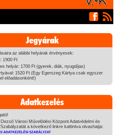
Jegyárak
ásaira az alábbi helyárak érvényesek:
r: 1900 Ft
 helyár: 1700 Ft (gyerek, diák, nyugdíjas)
tyával: 1520 Ft (Egy Egerszeg Kártya csak egyszer
el előadásonként!)
Adatkezelés
ató!
 Dezső Városi Művelődési Központ Adatvédelmi és
Szabályzatát a következő linkre kattintva olvashatja:
és Adatkezelési Szabályzat