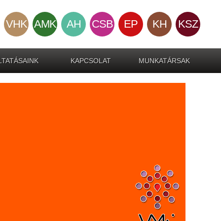
VHK
AMK
AH
CSB
EP
KH
KSZ
TATÁSAINK
KAPCSOLAT
MUNKATÁRSAK