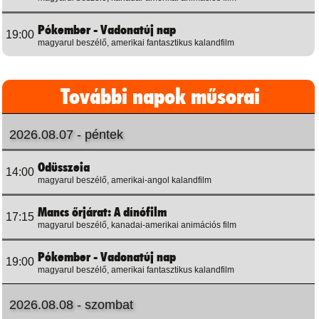
Pókember - Vadonatúj nap
19:00
magyarul beszélő, amerikai fantasztikus kalandfilm
További napok műsorai
2026.08.07 - péntek
Odüsszeia
14:00
magyarul beszélő, amerikai-angol kalandfilm
Mancs őrjárat: A dínófilm
17:15
magyarul beszélő, kanadai-amerikai animációs film
Pókember - Vadonatúj nap
19:00
magyarul beszélő, amerikai fantasztikus kalandfilm
2026.08.08 - szombat